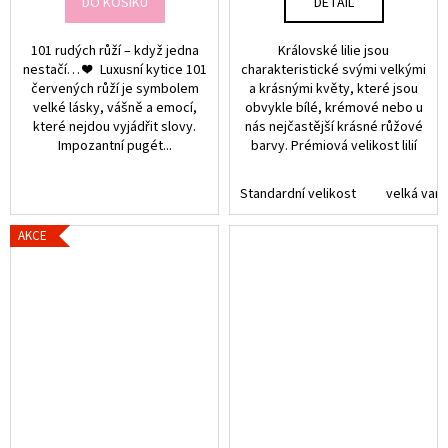
DO KOŠÍKU
DETAIL
101 rudých růží – když jedna
Královské lilie jsou
nestačí… ❤️ Luxusní kytice 101
charakteristické svými velkými
červených růží je symbolem
a krásnými květy, které jsou
velké lásky, vášně a emocí,
obvykle bílé, krémové nebo u
které nejdou vyjádřit slovy.
nás nejčastější krásné růžové
Impozantní pugét...
barvy. Prémiová velikost lilií
Standardní velikost
velká vari
AKCE