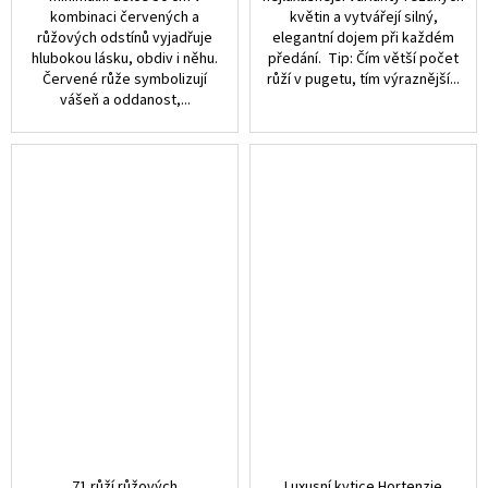
kombinaci červených a
květin a vytvářejí silný,
růžových odstínů vyjadřuje
elegantní dojem při každém
hlubokou lásku, obdiv i něhu.
předání. Tip: Čím větší počet
Červené růže symbolizují
růží v pugetu, tím výraznější...
vášeň a oddanost,...
71 růží růžových
Luxusní kytice Hortenzie