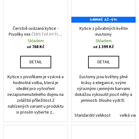
1 499 KČ
AŽ
–6 %
Čerstvě uvázaná kytice -
Kytice z půvabných květin
Pivoňky mix
ČERSTVÁ KYTICE
eustomy
PIVONĚK MIX
Skladem
Skladem
768 Kč
1 399 Kč
od
od
DETAIL
DETAIL
Kytice s pivoňkami je vzácná a
Eustomy jsou květiny plné
hodnotná volba, která je
krásy a elegance, svými
ideální pro vytvoření
výraznými i jemnými barvami
nezapomenutelného dojmu na
dokážou vykouzlit pocit něhy a
zvláštní příležitost.Z
jemnosti. Dlouho vydrží.
nabízených variant u produktu
si prosím vyberte z...
Standardní velikost
velká vari