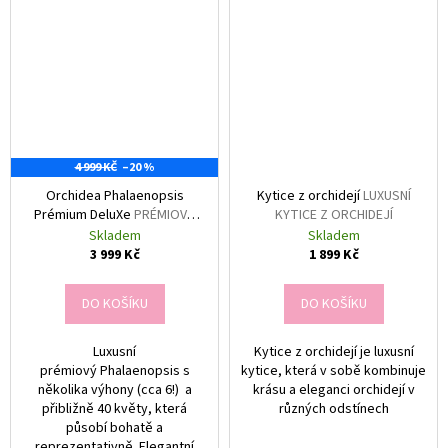
4 999 KČ
–20 %
Orchidea Phalaenopsis
Kytice z orchidejí
LUXUSNÍ
Prémium DeluXe
PRÉMIOVÁ
KYTICE Z ORCHIDEJÍ
ORCHIDEJ PHALAENOPSIS
Skladem
Skladem
3 999 Kč
1 899 Kč
DO KOŠÍKU
DO KOŠÍKU
Luxusní
Kytice z orchidejí je luxusní
prémiový Phalaenopsis s
kytice, která v sobě kombinuje
několika výhony (cca 6!) a
krásu a eleganci orchidejí v
přibližně 40 květy, která
různých odstínech
působí bohatě a
reprezentativně. Elegantní