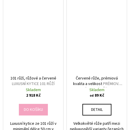
101 růží, růžové a červené
Červené růže, prémiová
LUXUSNÍ KYTICE 101 RŮŽÍ
kvalita a velikost
PRÉMIOVÉ
ČERVENÉ RŮŽE
Skladem
Skladem
2 918 Kč
89 Kč
od
DO KOŠÍKU
DETAIL
Luxusní kytice ze 101 růží v
Velkokvěté růže patří mezi
minimální délce 50 cm v
nejluxusnější varianty řezaných