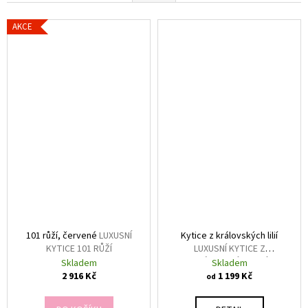
w
e
AKCE
r
G
O
101 růží, červené
LUXUSNÍ
Kytice z královských lilií
KYTICE 101 RŮŽÍ
LUXUSNÍ KYTICE Z
KRÁLOVSKÝCH LILIÍ
Skladem
Skladem
2 916 Kč
1 199 Kč
od