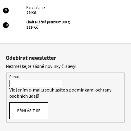
Karafiat mix
29 Kč
Lindt Mléčná premium300 g
229 Kč
Z
á
Odebírat newsletter
p
Nezmeškejte žádné novinky či slevy!
a
t
E-mail
í
Vložením e-mailu souhlasíte s
podmínkami ochrany
osobních údajů
PŘIHLÁSIT SE