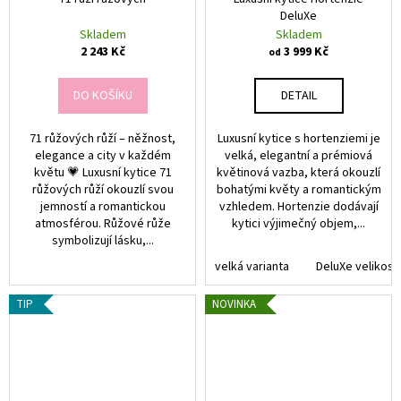
DeluXe
Skladem
Skladem
2 243 Kč
3 999 Kč
od
DO KOŠÍKU
DETAIL
71 růžových růží – něžnost,
Luxusní kytice s hortenziemi je
elegance a city v každém
velká, elegantní a prémiová
květu 💗 Luxusní kytice 71
květinová vazba, která okouzlí
růžových růží okouzlí svou
bohatými květy a romantickým
jemností a romantickou
vzhledem. Hortenzie dodávají
atmosférou. Růžové růže
kytici výjimečný objem,...
symbolizují lásku,...
velká varianta
DeluXe velikost
TIP
NOVINKA