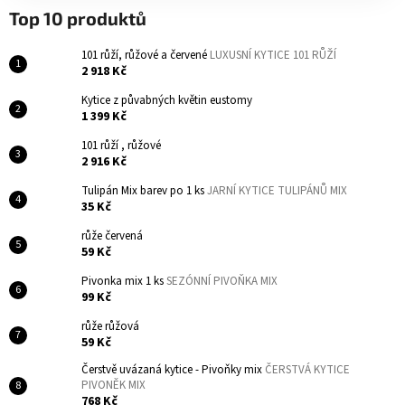
Top 10 produktů
101 růží, růžové a červené
LUXUSNÍ KYTICE 101 RŮŽÍ
2 918 Kč
Kytice z půvabných květin eustomy
1 399 Kč
101 růží , růžové
2 916 Kč
Tulipán Mix barev po 1 ks
JARNÍ KYTICE TULIPÁNŮ MIX
35 Kč
růže červená
59 Kč
Pivonka mix 1 ks
SEZÓNNÍ PIVOŇKA MIX
99 Kč
růže růžová
59 Kč
Čerstvě uvázaná kytice - Pivoňky mix
ČERSTVÁ KYTICE
PIVONĚK MIX
768 Kč