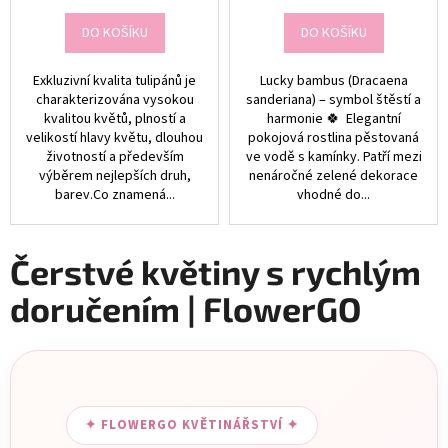
DO KOŠÍKU
DO KOŠÍKU
Exkluzivní kvalita tulipánů je
Lucky bambus (Dracaena
charakterizována vysokou
sanderiana) – symbol štěstí a
kvalitou květů, plností a
harmonie 🍀 Elegantní
velikostí hlavy květu, dlouhou
pokojová rostlina pěstovaná
životností a především
ve vodě s kamínky. Patří mezi
výběrem nejlepších druh,
nenáročné zelené dekorace
barev.Co znamená...
vhodné do...
Čerstvé květiny s rychlým
doručením | FlowerGO
✦ FLOWERGO KVĚTINÁŘSTVÍ ✦