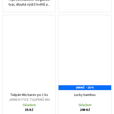
tvar, dlouhá výdrž květů a...
299 KČ
–16 %
Tulipán Mix barev po 1 ks
Lucky bambus
JARNÍ KYTICE TULIPÁNŮ MIX
Skladem
Skladem
35 Kč
249 Kč