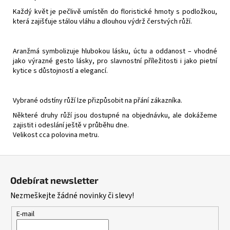
Každý květ je pečlivě umístěn do floristické hmoty s podložkou,
která zajišťuje stálou vláhu a dlouhou výdrž čerstvých růží.
Aranžmá symbolizuje hlubokou lásku, úctu a oddanost – vhodné
jako výrazné gesto lásky, pro slavnostní příležitosti i jako pietní
kytice s důstojností a elegancí.
Vybrané odstíny růží lze přizpůsobit na přání zákazníka.
Některé druhy růží jsou dostupné na objednávku, ale dokážeme
zajistit i odeslání ještě v průběhu dne.
Velikost cca polovina metru.
Z
á
Odebírat newsletter
p
Nezmeškejte žádné novinky či slevy!
a
t
E-mail
í