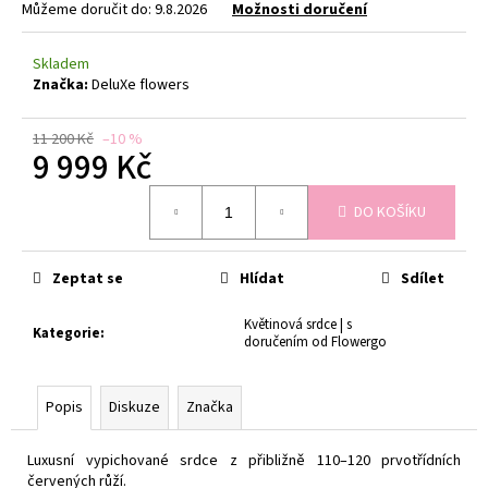
č
Můžeme doručit do:
9.8.2026
Možnosti doručení
u
j
Skladem
e
Značka:
DeluXe flowers
m
e
11 200 Kč
–10 %
9 999 Kč
101
Měrná
RŮŽÍ,
DO KOŠÍKU
cena:
RŮŽOVÉ
A
ČERVENÉ
LUXUSNÍ
Zeptat se
Hlídat
Sdílet
KYTICE
101
Květinová srdce | s
RŮŽÍ
Kategorie
:
doručením od Flowergo
2
918
Kč
Popis
Diskuze
Značka
Luxusní vypichované srdce z přibližně 110–120 prvotřídních
červených růží.