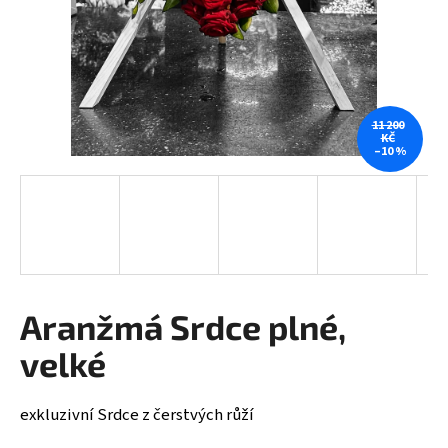
a
j
í
t
?
11 200
KČ
–10 %
HLEDAT
Aranžmá Srdce plné,
D
o
velké
p
o
r
exkluzivní Srdce z čerstvých růží
u