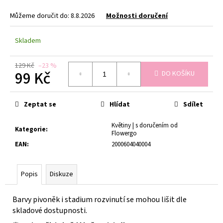
č
u
Můžeme doručit do:
8.8.2026
Možnosti doručení
j
e
Skladem
m
e
129 Kč
–23 %
99 Kč
DO KOŠÍKU
TULIPÁN
Měrná
MIX
cena:
BAREV
Zeptat se
Hlídat
Sdílet
PO
1
Květiny | s doručením od
KS
Kategorie
:
Flowergo
JARNÍ
KYTICE
EAN
:
2000604040004
TULIPÁNŮ
MIX
35
Popis
Diskuze
Kč
Barvy pivoněk i stadium rozvinutí se mohou lišit dle
skladové dostupnosti.