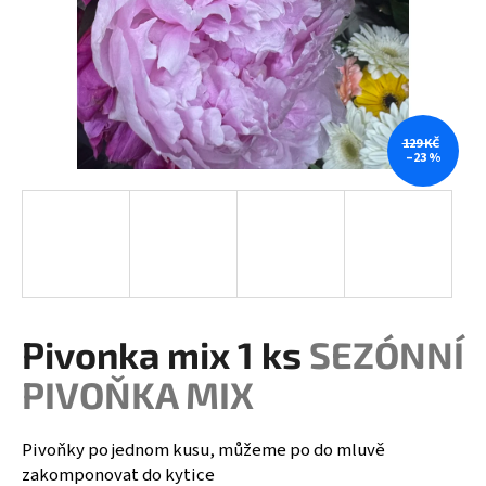
a
j
í
t
?
129 KČ
–23 %
HLEDAT
Pivonka mix 1 ks
SEZÓNNÍ
D
o
PIVOŇKA MIX
p
o
r
Pivoňky po jednom kusu, můžeme po do mluvě
u
zakomponovat do kytice