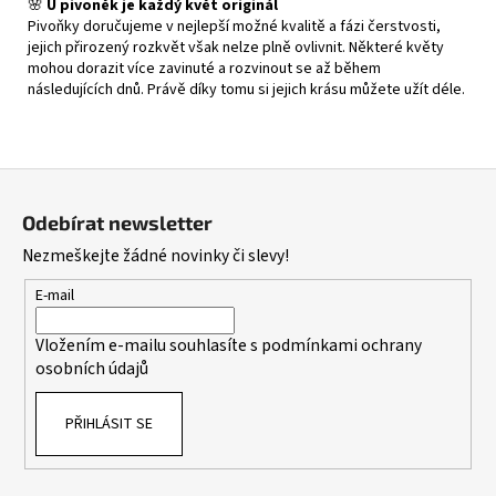
🌸
U pivoněk je každý květ originál
Pivoňky doručujeme v nejlepší možné kvalitě a fázi čerstvosti,
jejich přirozený rozkvět však nelze plně ovlivnit. Některé květy
mohou dorazit více zavinuté a rozvinout se až během
následujících dnů. Právě díky tomu si jejich krásu můžete užít déle.
Z
á
Odebírat newsletter
p
Nezmeškejte žádné novinky či slevy!
a
t
E-mail
í
Vložením e-mailu souhlasíte s
podmínkami ochrany
osobních údajů
PŘIHLÁSIT SE