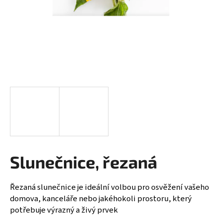
a
j
í
t
?
HLEDAT
Slunečnice, řezaná
D
o
p
Řezaná slunečnice je ideální volbou pro osvěžení vašeho
o
domova, kanceláře nebo jakéhokoli prostoru, který
r
potřebuje výrazný a živý prvek
u