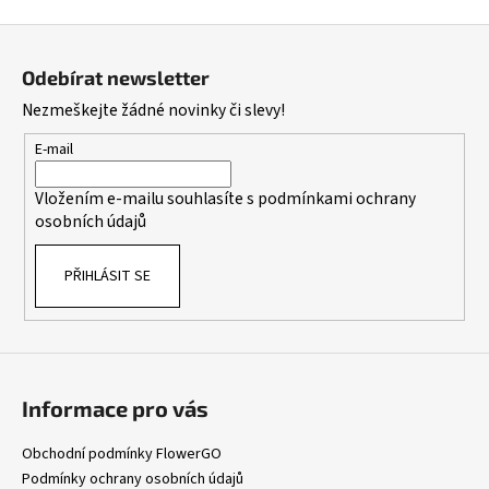
Z
á
Odebírat newsletter
p
Nezmeškejte žádné novinky či slevy!
a
t
E-mail
í
Vložením e-mailu souhlasíte s
podmínkami ochrany
osobních údajů
PŘIHLÁSIT SE
Informace pro vás
Obchodní podmínky FlowerGO
Podmínky ochrany osobních údajů