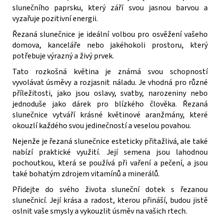
slunečního paprsku, který září svou jasnou barvou a
vyzařuje pozitivní energii.
Řezaná slunečnice je ideální volbou pro osvěžení vašeho
domova, kanceláře nebo jakéhokoli prostoru, který
potřebuje výrazný a živý prvek.
Tato rozkošná květina je známá svou schopností
vyvolávat úsměvy a rozjasnit náladu. Je vhodná pro různé
příležitosti, jako jsou oslavy, svatby, narozeniny nebo
jednoduše jako dárek pro blízkého člověka. Řezaná
slunečnice vytváří krásné květinové aranžmány, které
okouzlí každého svou jedinečností a veselou povahou.
Nejenže je řezaná slunečnice esteticky přitažlivá, ale také
nabízí praktické využití. Její semena jsou lahodnou
pochoutkou, která se používá při vaření a pečení, a jsou
také bohatým zdrojem vitamínů a minerálů.
Přidejte do svého života sluneční dotek s řezanou
slunečnicí. Její krása a radost, kterou přináší, budou jistě
oslnit vaše smysly a vykouzlit úsměv na vašich rtech.