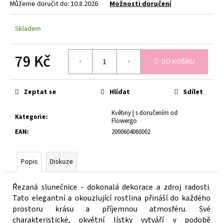
č
Můžeme doručit do:
10.8.2026
Možnosti doručení
u
j
Skladem
e
m
e
79 Kč
DO KOŠÍKU
Měrná
cena:
KYTICE
Zeptat se
Hlídat
Sdílet
Z
PŮVABNÝCH
KVĚTIN
Květiny | s doručením od
Kategorie
:
EUSTOMY
Flowergo
1
EAN
:
2000604060002
399
Kč
Původně:
Popis
Diskuze
1
499
Kč
Řezaná slunečnice - dokonalá dekorace a zdroj radosti.
Tato elegantní a okouzlující rostlina přináší do každého
prostoru krásu a příjemnou atmosféru. Své
charakteristické, okvětní lístky vytváří v podobě