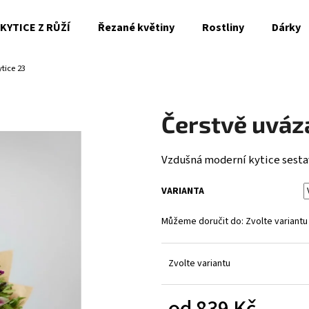
KYTICE Z RŮŽÍ
Řezané květiny
Rostliny
Dárky
tice 23
Co potřebujete najít?
Čerstvě uváz
HLEDAT
Vzdušná moderní kytice sesta
Doporučujeme
VARIANTA
Můžeme doručit do:
Zvolte variantu
Zvolte variantu
od
839 Kč