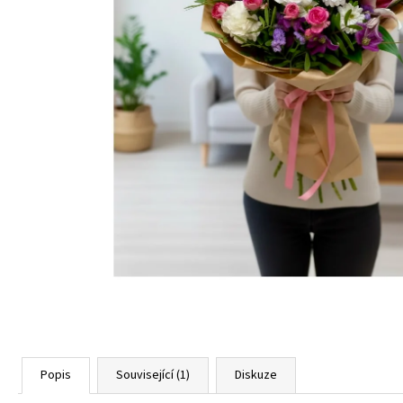
101 RŮŽÍ, RŮŽOVÉ A ČERVENÉ
LUXUSNÍ
KYTICE 101 RŮŽÍ
2 918 Kč
Popis
Související (1)
Diskuze