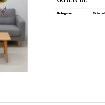
KYTICE Z PŮVABNÝCH KVĚTIN EUSTOMY
101 RŮŽÍ , RŮŽOV
Měrná
1 399 Kč
2 916 Kč
cena:
Původně:
1 499 Kč
Kategorie
:
Míchané k