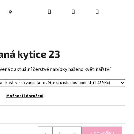
Hledat
Přihlášení
Nákupní
Květináče, vázy
Doplňky
košík
aná kytice 23
vená z aktuální čerstvé nabídky našeho květinářství
Možnosti doručení
Následující
DO KOŠÍKU