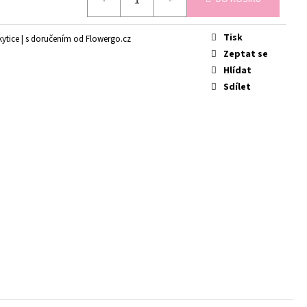
É
Tisk
ytice | s doručením od Flowergo.cz
Zeptat se
Hlídat
Sdílet