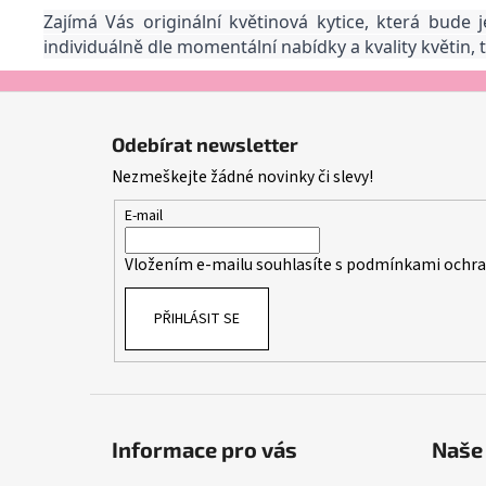
Zajímá Vás originální květinová kytice, která bude
individuálně dle momentální nabídky a kvality květin,
Z
á
Odebírat newsletter
p
Nezmeškejte žádné novinky či slevy!
a
t
E-mail
í
Vložením e-mailu souhlasíte s
podmínkami ochran
PŘIHLÁSIT SE
Informace pro vás
Naše 