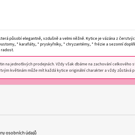
erá působí elegantně, vzdušně a velmi něžně. Kytice je vázána z čerstvýc
eustomy, * karafiáty, * pryskyřníky, * chryzantémy, * frézie a sezonní doplň
 radost.
květin na jednotlivých prodejnách. Vždy však dbáme na zachování celkového 
vým květinám může mít každá kytice originální charakter a vždy zůstává poc
y osobních údajů