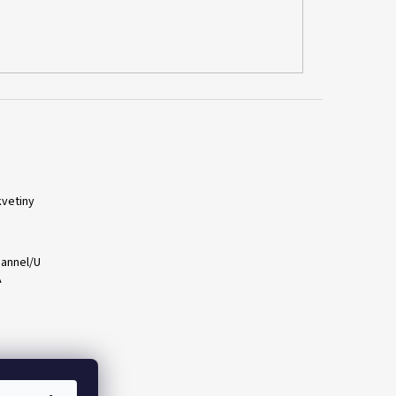
vetiny
annel/U
A