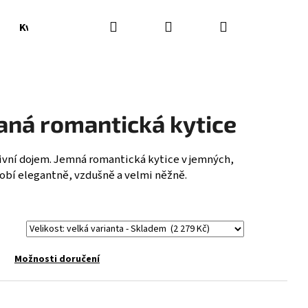
Hledat
Přihlášení
Nákupní
Květináče, vázy
Doplňky
košík
aná romantická kytice
ivní dojem. Jemná romantická kytice v jemných,
bí elegantně, vzdušně a velmi něžně.
Možnosti doručení
Následující