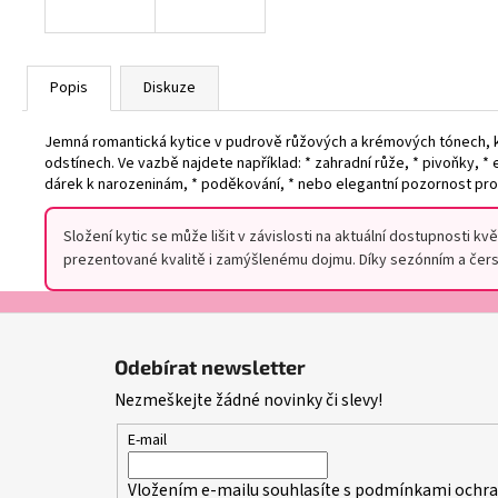
Popis
Diskuze
Jemná romantická kytice v pudrově růžových a krémových tónech, kt
odstínech. Ve vazbě najdete například: * zahradní růže, * pivoňky, * 
dárek k narozeninám, * poděkování, * nebo elegantní pozornost pro
Složení kytic se může lišit v závislosti na aktuální dostupnosti 
prezentované kvalitě i zamýšlenému dojmu. Díky sezónním a čerst
Z
á
Odebírat newsletter
p
Nezmeškejte žádné novinky či slevy!
a
t
E-mail
í
Vložením e-mailu souhlasíte s
podmínkami ochran