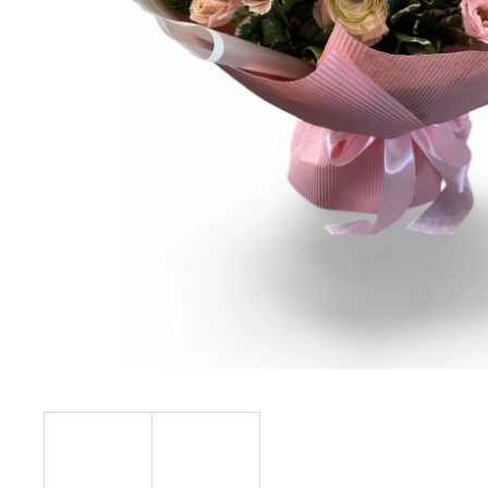
101 RŮŽÍ, RŮŽOVÉ A ČERVENÉ
LUXUSNÍ
KYTICE 101 RŮŽÍ
2 918 Kč