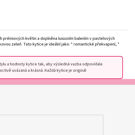
h prémiových květin a doplněna luxusním balením v pastelových
kovou zeleň. Tato kytice je ideální jako: * romantické překvapení, *
stylu a hodnoty kytice tak, aby výsledná vazba odpovídala
tivě uvázaná a krásná. Každá kytice je originál