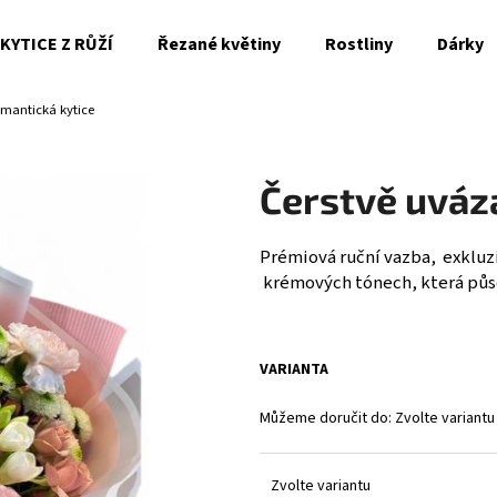
KYTICE Z RŮŽÍ
Řezané květiny
Rostliny
Dárky
mantická kytice
Co potřebujete najít?
Čerstvě uváz
HLEDAT
Prémiová ruční vazba, exkluz
krémových tónech, která půso
Doporučujeme
VARIANTA
Můžeme doručit do:
Zvolte variantu
Zvolte variantu