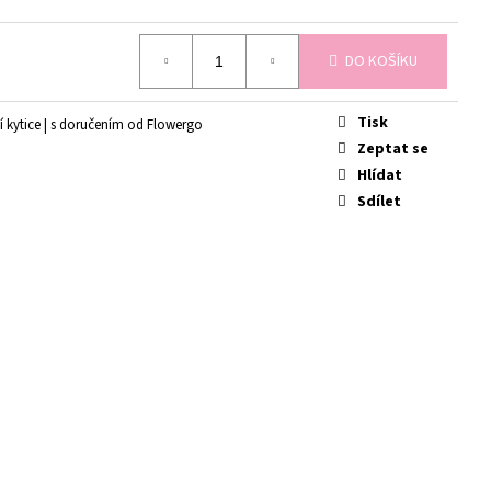
É
DO KOŠÍKU
Tisk
í kytice | s doručením od Flowergo
Zeptat se
Hlídat
Sdílet