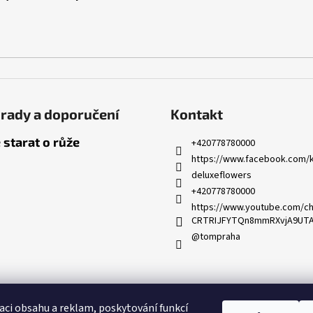
rady a doporučení
Kontakt
 starat o růže
+420778780000
https://www.facebook.com/k
deluxeflowers
+420778780000
https://www.youtube.com/ch
CRTRIJFYTQn8mmRXvjA9UT
@tompraha
Partnerský program
aci obsahu a reklam, poskytování funkcí