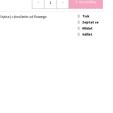
É
DO KOŠÍKU
Tisk
í kytice | s doručením od Flowergo
Zeptat se
Hlídat
Sdílet