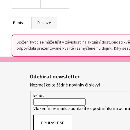
Popis
Diskuze
Složení kytic se může lišit v závislosti na aktuální dostupnosti 
odpovídala prezentované kvalitě i zamýšlenému dojmu. Díky sezó
Z
á
Odebírat newsletter
p
Nezmeškejte žádné novinky či slevy!
a
t
E-mail
í
Vložením e-mailu souhlasíte s
podmínkami ochran
PŘIHLÁSIT SE