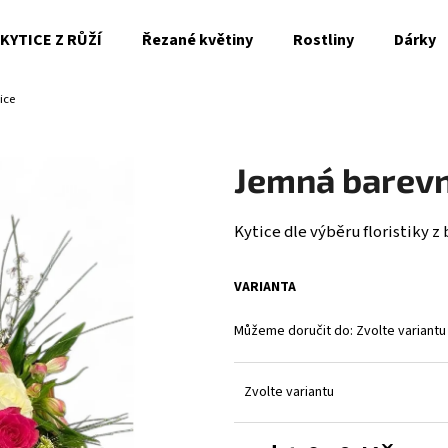
KYTICE Z RŮŽÍ
Řezané květiny
Rostliny
Dárky
ice
Co potřebujete najít?
Jemná barevn
HLEDAT
Kytice dle výběru floristiky 
Doporučujeme
VARIANTA
Můžeme doručit do:
Zvolte variantu
Zvolte variantu