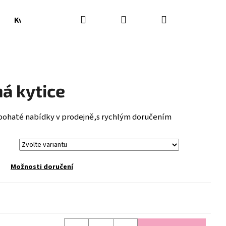
Hledat
Přihlášení
Nákupní
Květináče, vázy
Doplňky
košík
á kytice
z bohaté nabídky v prodejně,s rychlým doručením
Možnosti doručení
Následující