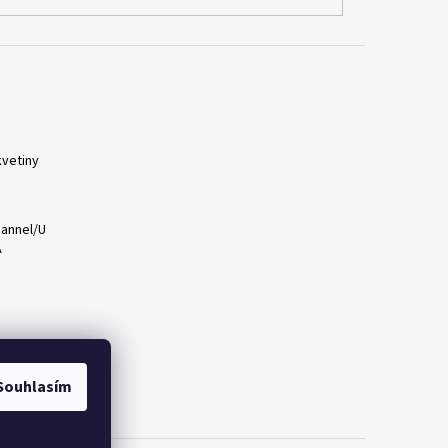
vetiny
annel/U
A
Souhlasím