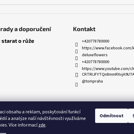
rady a doporučení
Kontakt
 starat o růže
+420778780000
https://www.facebook.com/k
deluxeflowers
+420778780000
https://www.youtube.com/ch
CRTRIJFYTQn8mmRXvjA9UT
@tompraha
Partnerský program
aci obsahu a reklam, poskytování funkcí
Odmítnout
édií a analýze naší návštěvnosti využíváme
ies. Více informací
zde
.