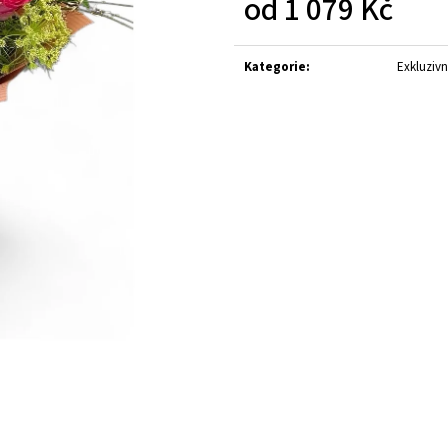
od
1 079 Kč
KYTICE Z PŮVABNÝCH KVĚTIN EUSTOMY
101 RŮŽÍ , RŮŽOV
1 399 Kč
2 916 Kč
Měrná
Původně:
1 499 Kč
cena:
Kategorie
:
Exkluzivn