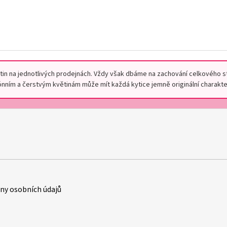
květin na jednotlivých prodejnách. Vždy však dbáme na zachování celkového 
nním a čerstvým květinám může mít každá kytice jemně originální charakte
y osobních údajů