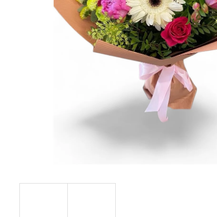
101 RŮŽÍ, RŮŽOVÉ A ČERVENÉ
LUXUSNÍ
KYTICE 101 RŮŽÍ
2 918 Kč