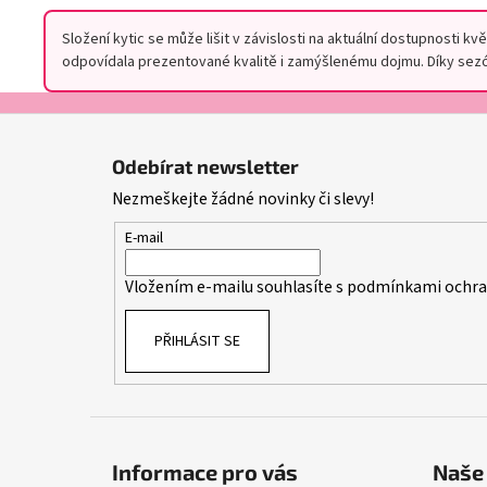
Složení kytic se může lišit v závislosti na aktuální dostupnosti 
odpovídala prezentované kvalitě i zamýšlenému dojmu. Díky sezón
Z
á
Odebírat newsletter
p
Nezmeškejte žádné novinky či slevy!
a
t
E-mail
í
Vložením e-mailu souhlasíte s
podmínkami ochran
PŘIHLÁSIT SE
Informace pro vás
Naše 