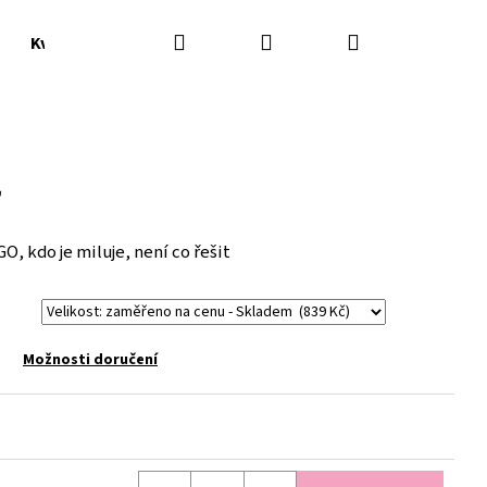
Hledat
Přihlášení
Nákupní
Květináče, vázy
Doplňky
košík
r
, kdo je miluje, není co řešit
Možnosti doručení
Následující