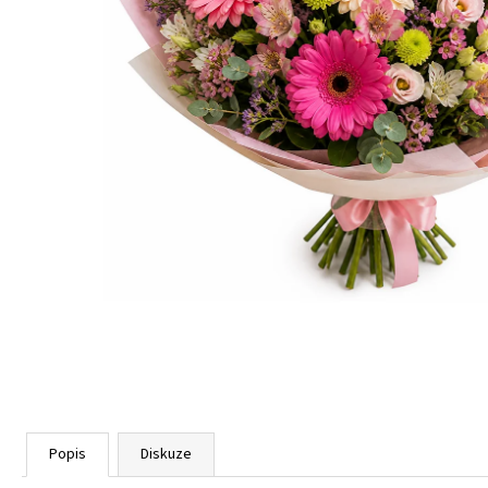
101 RŮŽÍ, RŮŽOVÉ A ČERVENÉ
LUXUSNÍ
KYTICE 101 RŮŽÍ
2 918 Kč
Popis
Diskuze