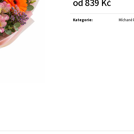
od
839 Kč
KYTICE Z PŮVABNÝCH KVĚTIN EUSTOMY
101 RŮŽÍ , RŮŽOV
1 399 Kč
2 916 Kč
Měrná
Původně:
1 499 Kč
cena:
Kategorie
:
Míchané k