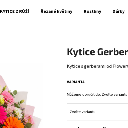
KYTICE Z RŮŽÍ
Řezané květiny
Rostliny
Dárky
Co potřebujete najít?
Kytice Gerbe
HLEDAT
Kytice s gerberami od FlowerGO
Doporučujeme
VARIANTA
Můžeme doručit do:
Zvolte variantu
Zvolte variantu