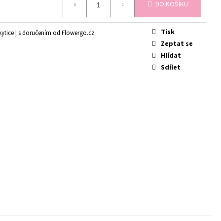
É
DO KOŠÍKU
Tisk
ytice | s doručením od Flowergo.cz
Zeptat se
Hlídat
Sdílet