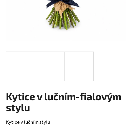
a
j
í
t
?
HLEDAT
Kytice v lučním-fialovým
D
o
stylu
p
o
r
Kytice v lučním stylu
u