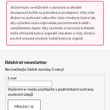
Složení kytic se může lišit v závislosti na aktuální
dostupnosti květin na jednotlivých prodejnách. Vždy však
dbáme na zachování celkového stylu a hodnoty kytice tak,
aby výsledná vazba odpovídala prezentované kvalitě i
zamýšlenému dojmu. Díky sezónním a čerstvým květinám
může mít každá kytice originální charakter a vždy zůstává
poctivě uvázaná a krásná. Každá kytice je originál
Z
á
Odebírat newsletter
p
Nezmeškejte žádné novinky či slevy!
a
t
E-mail
í
Vložením e-mailu souhlasíte s
podmínkami ochrany
osobních údajů
PŘIHLÁSIT SE