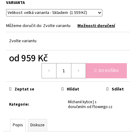
č
VARIANTA
u
j
e
Můžeme doručit do:
Zvolte variantu
Možnosti doručení
m
e
Zvolte variantu
ČERSTVĚ
od
959 Kč
UVÁZANÁ
KYTICE
Měrná
-
DO KOŠÍKU
cena:
PIVOŇKY
MIX
ČERSTVÁ
KYTICE
Zeptat se
Hlídat
Sdílet
PIVONĚK
MIX
Míchané kytice | s
Kategorie
:
768
doručením od Flowergo.cz
Kč
Popis
Diskuze