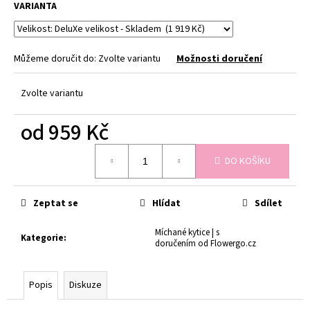
č
VARIANTA
u
j
e
Můžeme doručit do:
Zvolte variantu
Možnosti doručení
m
e
Zvolte variantu
ČERSTVĚ
od
959 Kč
UVÁZANÁ
KYTICE
Měrná
-
DO KOŠÍKU
cena:
PIVOŇKY
MIX
ČERSTVÁ
KYTICE
Zeptat se
Hlídat
Sdílet
PIVONĚK
MIX
Míchané kytice | s
Kategorie
:
768
doručením od Flowergo.cz
Kč
Popis
Diskuze