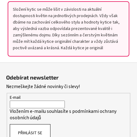
Složení kytic se může lišit v závislosti na aktuální
dostupnosti květin na jednotlivých prodejnách. Vždy však
dbáme na zachování celkového stylu a hodnoty kytice tak,
aby výsledná vazba odpovídala prezentované kvalitě i
zamýšlenému dojmu. Díky sezónním a čerstvým květinám
může mít každá kytice originální charakter a vždy zůstává
poctivě uvázaná a krásná. Každá kytice je originál
Z
á
Odebírat newsletter
p
Nezmeškejte žádné novinky či slevy!
a
t
E-mail
í
Vložením e-mailu souhlasíte s
podmínkami ochrany
osobních údajů
PŘIHLÁSIT SE