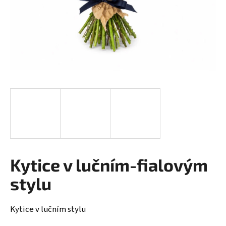
a
j
í
t
?
HLEDAT
Kytice v lučním-fialovým
D
o
stylu
p
o
r
Kytice v lučním stylu
u