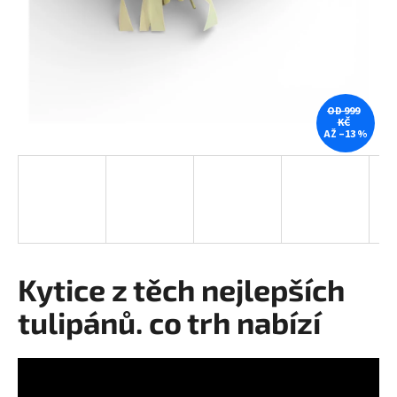
a
j
í
t
?
OD 999
KČ
AŽ –13 %
HLEDAT
Kytice z těch nejlepších
D
o
tulipánů. co trh nabízí
p
o
r
u