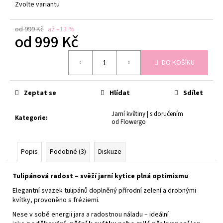
Zvolte variantu
od 999 Kč
až –13 %
od
999 Kč
Měrná
DO KOŠÍKU
cena:
Zeptat se
Hlídat
Sdílet
Jarní květiny | s doručením
Kategorie
:
od Flowergo
Popis
Podobné (3)
Diskuze
Tulipánová radost – svěží jarní kytice plná optimismu
Elegantní svazek tulipánů doplněný přírodní zelení a drobnými
kvítky, provoněno s fréziemi.
Nese v sobě energii jara a radostnou náladu – ideální