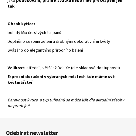
jako
poděkování, přání k svátku nebo milé překvapení jen
tak
.
Obsah kytice:
bohatý Mix čerstvých tulipánů
Doplněno sezónní zelení a drobnými dekorativními květy
Svázáno do elegantního přírodního balení
Velikost:
střední , větší až DeluXe (dle skladové dostupnosti)
Expresní doručení v vybraných městech kde máme své
květinářství
Barevnost kytice a typ tulipánů se může lišit dle aktuální zásoby
na prodejně.
Z
á
Odebírat newsletter