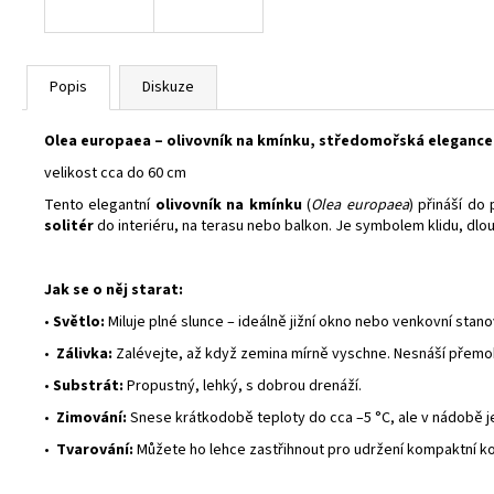
Popis
Diskuze
Olea europaea – olivovník na kmínku, středomořská elegance
velikost cca do 60 cm
Tento elegantní
olivovník na kmínku
(
Olea europaea
) přináší do
solitér
do interiéru, na terasu nebo balkon. Je symbolem klidu, dlo
Jak se o něj starat:
•
Světlo:
Miluje plné slunce – ideálně jižní okno nebo venkovní stano
•
Zálivka:
Zalévejte, až když zemina mírně vyschne. Nesnáší přemo
•
Substrát:
Propustný, lehký, s dobrou drenáží.
•
Zimování:
Snese krátkodobě teploty do cca –5 °C, ale v nádobě j
•
Tvarování:
Můžete ho lehce zastřihnout pro udržení kompaktní ko