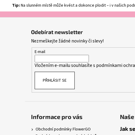
Tip:
Na slunném místě může kvést a dokonce plodit – i v našich podm
Z
á
Odebírat newsletter
p
Nezmeškejte žádné novinky či slevy!
a
t
E-mail
í
Vložením e-mailu souhlasíte s
podmínkami ochran
PŘIHLÁSIT SE
Informace pro vás
Naše 
Jak se
Obchodní podmínky FlowerGO