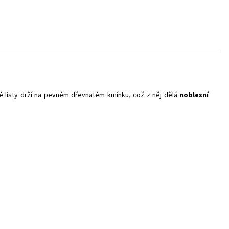
né listy drží na pevném dřevnatém kmínku, což z něj dělá
noblesní