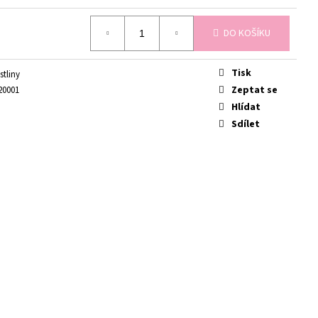
É
DO KOŠÍKU
Tisk
stliny
Zeptat se
20001
Hlídat
Sdílet