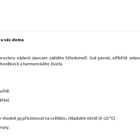
 u vás doma
 prostoru nádech sluncem zalitého Středomoří. Své pevné, stříbřitě zele
uhověkosti a harmonického života.
viště.
kření.
e vhodné jej přezimovat na světlém, chladném místě (5–10 °C).
runy.