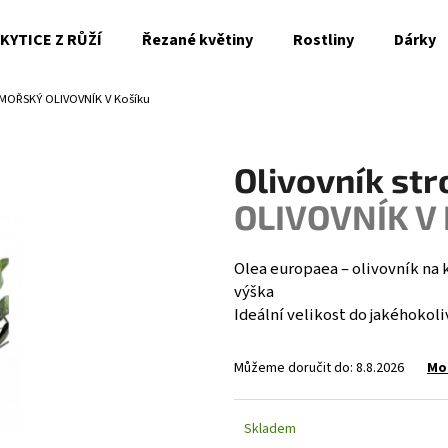
KYTICE Z RŮŽÍ
Řezané květiny
Rostliny
Dárky
OŘSKÝ OLIVOVNÍK V Košíku
Co potřebujete najít?
Olivovník st
HLEDAT
OLIVOVNÍK V 
Olea europaea – olivovník na
Doporučujeme
výška
Ideální velikost do jakéhokoli
Můžeme doručit do:
8.8.2026
Mo
Skladem