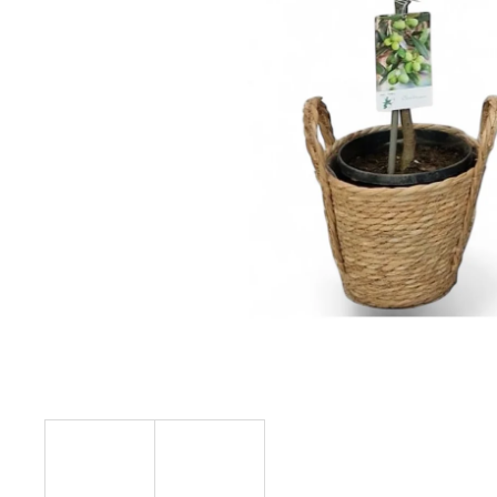
101 RŮŽÍ, RŮŽOVÉ A ČERVENÉ
LUXUSNÍ
KYTICE 101 RŮŽÍ
2 918 Kč