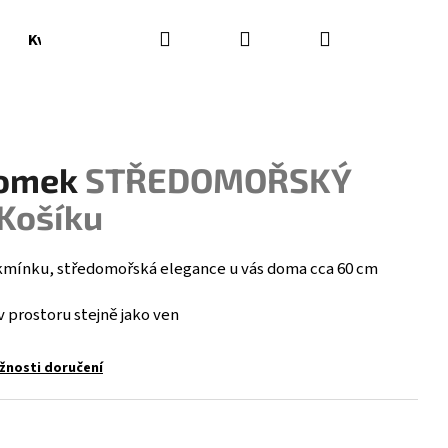
Hledat
Přihlášení
Nákupní
Květináče, vázy
Doplňky
košík
romek
STŘEDOMOŘSKÝ
Košíku
 kmínku, středomořská elegance u vás doma cca 60 cm
v prostoru stejně jako ven
žnosti doručení
Následující