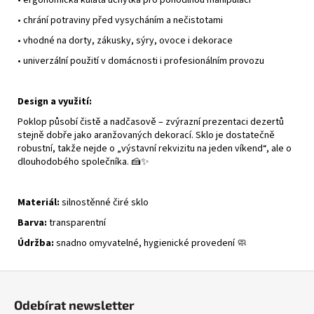
•
ergonomická kulatá úchytka pro pohodlnou manipulaci
•
chrání potraviny před vysycháním a nečistotami
•
vhodné na dorty, zákusky, sýry, ovoce i dekorace
•
univerzální použití v domácnosti i profesionálním provozu
Design a využití:
Poklop působí čistě a nadčasově – zvýrazní prezentaci dezertů
stejně dobře jako aranžovaných dekorací. Sklo je dostatečně
robustní, takže nejde o „výstavní rekvizitu na jeden víkend“, ale o
dlouhodobého společníka. 🍰✨
Materiál:
silnostěnné čiré sklo
Barva:
transparentní
Údržba:
snadno omyvatelné, hygienické provedení 🧼
Z
á
Odebírat newsletter