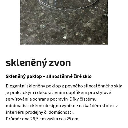
a
j
í
t
?
skleněný zvon
HLEDAT
Skleněný poklop – silnostěnné čiré sklo
Elegantní skleněný poklop z pevného silnostěnného skla
D
je praktickým i dekorativním doplňkem pro stylové
o
servírování a ochranu potravin. Díky čistému
p
minimalistickému designu vynikne na každém stole i v
o
interiéru prodejny či domácnosti.
r
Průměr dna 26,5 cm výška cca 25 cm
u