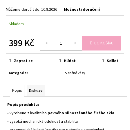
č
u
Můžeme doručit do:
10.8.2026
Možnosti doručení
j
e
Skladem
m
e
399 Kč
DO KOŠÍKU
TULIPÁN
Měrná
MIX
cena:
BAREV
Zeptat se
Hlídat
Sdílet
PO
1
Kategorie
:
Sleněné vázy
KS
JARNÍ
KYTICE
TULIPÁNŮ
Popis
Diskuze
MIX
35
Popis produktu:
Kč
•
vyrobeno z kvalitního
pevného silnostěnného čirého skla
•
vysoká mechanická odolnost a stabilita