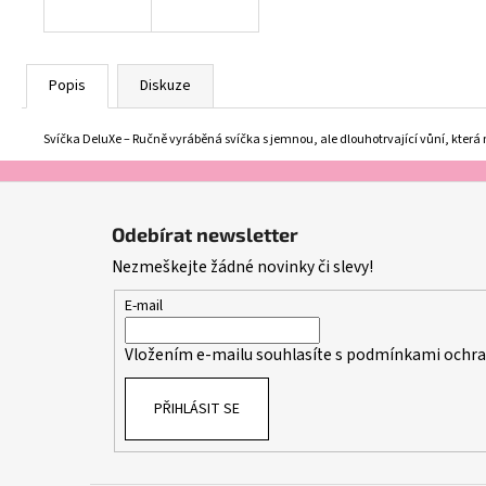
Popis
Diskuze
Svíčka DeluXe – Ručně vyráběná svíčka s jemnou, ale dlouhotrvající vůní, která na
Z
á
Odebírat newsletter
p
Nezmeškejte žádné novinky či slevy!
a
t
E-mail
í
Vložením e-mailu souhlasíte s
podmínkami ochran
PŘIHLÁSIT SE