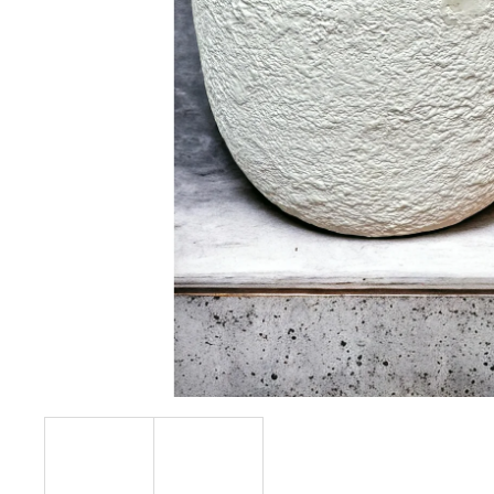
101 RŮŽÍ, RŮŽOVÉ A ČERVENÉ
LUXUSNÍ
KYTICE 101 RŮŽÍ
2 918 Kč