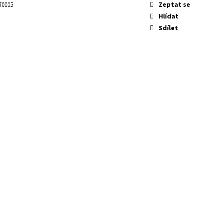
É
Zeptat se
70005
Hlídat
Sdílet