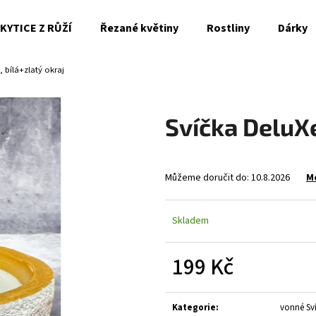
KYTICE Z RŮŽÍ
Řezané květiny
Rostliny
Dárky
, bílá+zlatý okraj
Co potřebujete najít?
Svíčka DeluXe
HLEDAT
Můžeme doručit do:
10.8.2026
M
Doporučujeme
Skladem
199 Kč
Měrná
cena:
Kategorie
:
vonné Sv