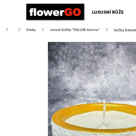
K
Přejít
na
o
LUXUSNÍ RŮŽE
obsah
Zpět
Zpět
š
do
do
í
Domů
Dárky
vonné Svíčky "DELUXE Aroma"
Svíčka DeluXe
obchodu
obchodu
k