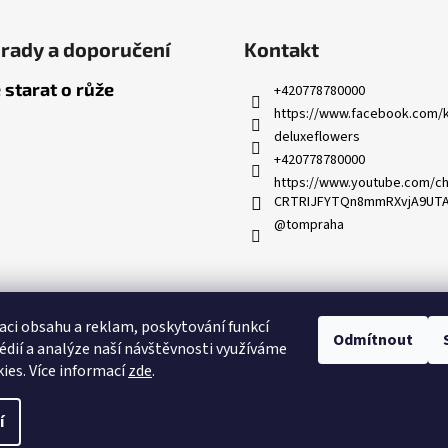
rady a doporučení
Kontakt
 starat o růže
+420778780000
https://www.facebook.com/k
deluxeflowers
+420778780000
https://www.youtube.com/ch
CRTRIJFYTQn8mmRXvjA9UT
@tompraha
Partnerský program
aci obsahu a reklam, poskytování funkcí
Odmítnout
édií a analýze naší návštěvnosti využíváme
ies. Více informací
zde
.
avit nastavení cookies
í