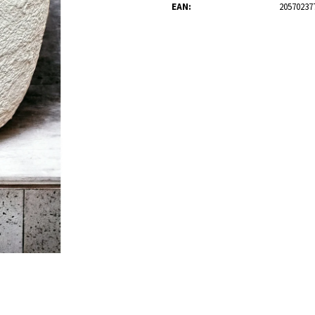
KYTICE Z PŮVABNÝCH KVĚTIN EUSTOMY
101 RŮŽÍ , RŮŽOV
EAN
:
20570237
1 399 Kč
2 916 Kč
Původně:
1 499 Kč