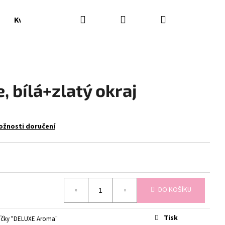
Hledat
Přihlášení
Nákupní
Květináče, vázy
Doplňky
košík
, bílá+zlatý okraj
ožnosti doručení
DO KOŠÍKU
Následující
Tisk
íčky "DELUXE Aroma"