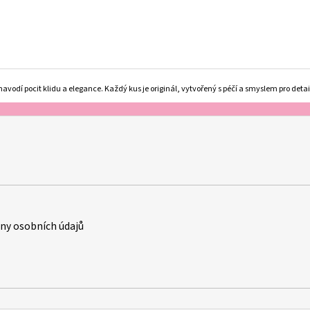
vodí pocit klidu a elegance. Každý kus je originál, vytvořený s péčí a smyslem pro detail.
y osobních údajů