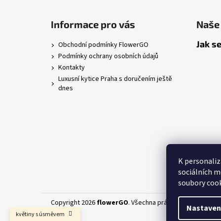
Informace pro vás
Naše 
Jak se
Obchodní podmínky FlowerGO
Podmínky ochrany osobních údajů
Kontakty
Luxusní kytice Praha s doručením ještě
dnes
K personaliz
sociálních m
soubory cook
Copyright 2026
flowerGO
. Všechna práva vyhrazena.
Upr
Nastaven
květiny s úsměvem