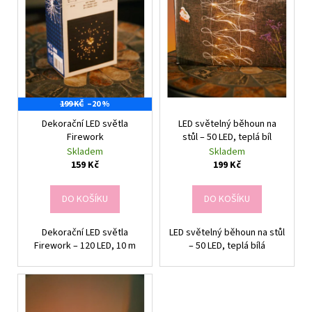
k
p
a
t
r
j
ů
o
í
d
t
u
?
k
199 KČ
–20 %
t
Dekorační LED světla
LED světelný běhoun na
ů
Firework
stůl – 50 LED, teplá bíl
Skladem
Skladem
HLEDAT
159 Kč
199 Kč
DO KOŠÍKU
DO KOŠÍKU
D
Dekorační LED světla
LED světelný běhoun na stůl
o
Firework – 120 LED, 10 m
– 50 LED, teplá bílá
p
o
r
u