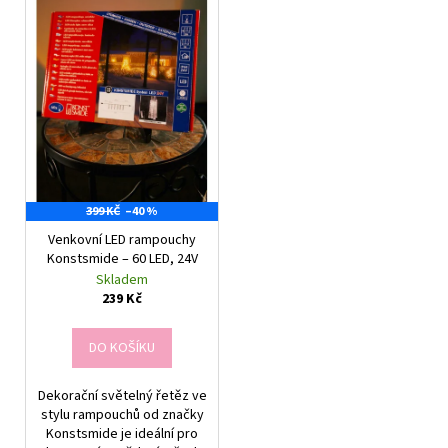
č
u
j
e
m
e
RŮŽE
RŮŽOVÁ
399 KČ
–40 %
59
Kč
Venkovní LED rampouchy
Konstsmide – 60 LED, 24V
Skladem
239 Kč
DO KOŠÍKU
Dekorační světelný řetěz ve
stylu rampouchů od značky
Konstsmide je ideální pro