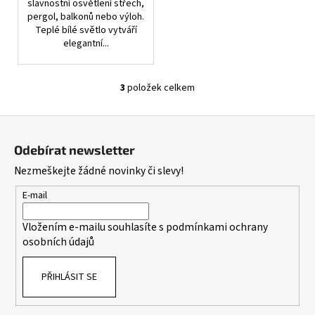
slavnostní osvětlení střech,
pergol, balkonů nebo výloh.
Teplé bílé světlo vytváří
elegantní...
3
položek celkem
O
v
Z
l
á
á
Odebírat newsletter
d
p
Nezmeškejte žádné novinky či slevy!
a
a
c
t
E-mail
í
í
p
Vložením e-mailu souhlasíte s
podmínkami ochrany
r
osobních údajů
v
k
PŘIHLÁSIT SE
y
v
ý